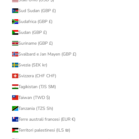
Sud Sudan (GBP £)
Sudafrica (GBP £)
Sudan (GBP £)
Suriname (GBP £)
Svalbard e Jan Mayen (GBP £)
Svezia (SEK kr)
Svizzera (CHF CHF)
Tagikistan (TJS ЅМ)
Taiwan (TWD $)
Tanzania (TZS Sh)
Terre australi francesi (EUR €)
Territori palestinesi (ILS ₪)