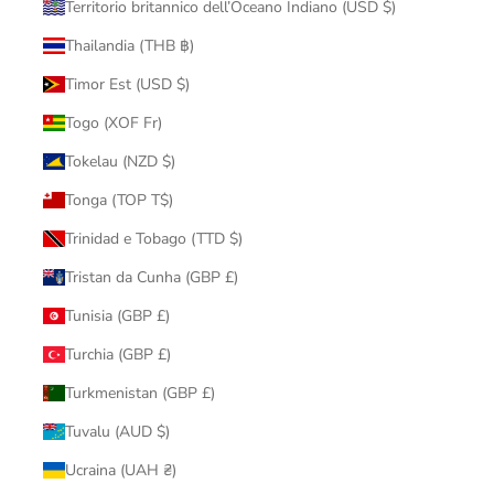
Territorio britannico dell’Oceano Indiano (USD $)
Thailandia (THB ฿)
Timor Est (USD $)
Togo (XOF Fr)
Tokelau (NZD $)
Tonga (TOP T$)
Trinidad e Tobago (TTD $)
Tristan da Cunha (GBP £)
Tunisia (GBP £)
Turchia (GBP £)
Turkmenistan (GBP £)
Tuvalu (AUD $)
Ucraina (UAH ₴)