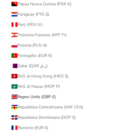
Papua Nuova Guinea (PGK K)
Paraguay (PYG ₲)
Perù (PEN S/)
Polinesia francese (XPF Fr)
Polonia (PLN zł)
Portogallo (EUR €)
Qatar (QAR ر.ق)
RAS di Hong Kong (HKD $)
RAS di Macao (MOP P)
Regno Unito (GBP £)
Repubblica Centrafricana (XAF CFA)
Repubblica Dominicana (DOP $)
Riunione (EUR €)