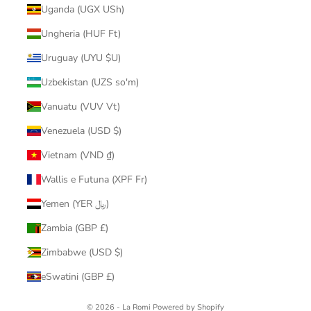
Uganda (UGX USh)
Ungheria (HUF Ft)
Uruguay (UYU $U)
Uzbekistan (UZS so'm)
Vanuatu (VUV Vt)
Venezuela (USD $)
Vietnam (VND ₫)
Wallis e Futuna (XPF Fr)
Yemen (YER ﷼)
Zambia (GBP £)
Zimbabwe (USD $)
eSwatini (GBP £)
© 2026 - La Romi
Powered by Shopify