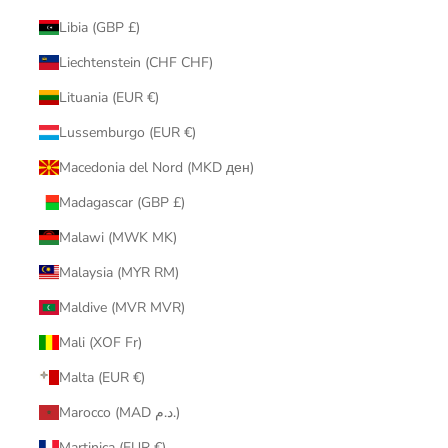
Libia (GBP £)
Liechtenstein (CHF CHF)
Lituania (EUR €)
Lussemburgo (EUR €)
Macedonia del Nord (MKD ден)
Madagascar (GBP £)
Malawi (MWK MK)
Malaysia (MYR RM)
Maldive (MVR MVR)
Mali (XOF Fr)
Malta (EUR €)
Marocco (MAD د.م.)
Martinica (EUR €)