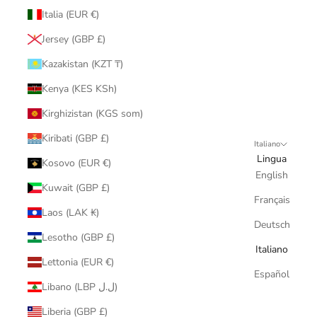
Italia (EUR €)
Jersey (GBP £)
Kazakistan (KZT ₸)
Kenya (KES KSh)
Kirghizistan (KGS som)
Kiribati (GBP £)
Italiano
Lingua
Kosovo (EUR €)
English
Kuwait (GBP £)
Français
Laos (LAK ₭)
Deutsch
Lesotho (GBP £)
Italiano
Lettonia (EUR €)
Español
Libano (LBP ل.ل)
Liberia (GBP £)