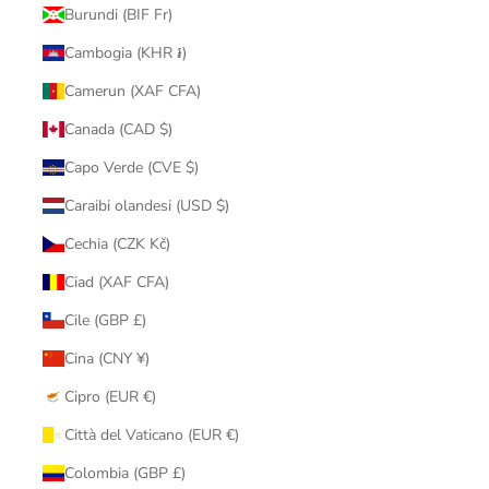
Burundi (BIF Fr)
Cambogia (KHR ៛)
Camerun (XAF CFA)
Canada (CAD $)
Capo Verde (CVE $)
Caraibi olandesi (USD $)
Cechia (CZK Kč)
Ciad (XAF CFA)
Cile (GBP £)
Cina (CNY ¥)
Cipro (EUR €)
Città del Vaticano (EUR €)
Colombia (GBP £)