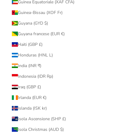
Guinea Equatoriale (XAF CFA)
Guinea-Bissau (XOF Fr)
Guyana (GYD $)
Guyana francese (EUR €)
Haiti (GBP £)
Honduras (HNL L)
India (INR ₹)
Indonesia (IDR Rp)
Iraq (GBP £)
Irlanda (EUR €)
Islanda (ISK kr)
Isola Ascensione (SHP £)
Isola Christmas (AUD $)