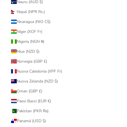
Nauru (AUD $)
Nepal (NPR Rs.)
Nicaragua (NIO C$)
Niger (XOF Fr)
Nigeria (NGN ₦)
Niue (NZD $)
Norvegia (GBP £)
Nuova Caledonia (XPF Fr)
Nuova Zelanda (NZD $)
Oman (GBP £)
Paesi Bassi (EUR €)
Pakistan (PKR ₨)
Panamá (USD $)