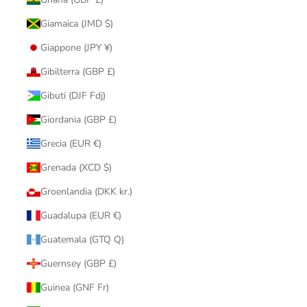
Giamaica (JMD $)
Giappone (JPY ¥)
Gibilterra (GBP £)
Gibuti (DJF Fdj)
Giordania (GBP £)
Grecia (EUR €)
Grenada (XCD $)
Groenlandia (DKK kr.)
Guadalupa (EUR €)
Guatemala (GTQ Q)
Guernsey (GBP £)
Guinea (GNF Fr)