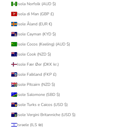
Isola Norfolk (AUD $)
Isola di Man (GBP £)
Isole Åland (EUR €)
Isole Cayman (KYD $)
Isole Cocos (Keeling) (AUD $)
Isole Cook (NZD $)
Isole Fær Øer (DKK kr.)
Isole Falkland (FKP £)
Isole Pitcairn (NZD $)
Isole Salomone (SBD $)
Isole Turks e Caicos (USD $)
Isole Vergini Britanniche (USD $)
Israele (ILS ₪)