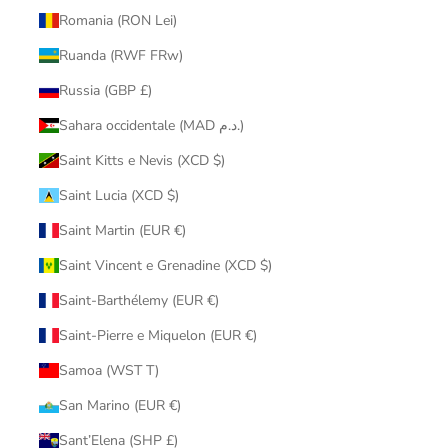
Romania (RON Lei)
Ruanda (RWF FRw)
Russia (GBP £)
Sahara occidentale (MAD د.م.)
Saint Kitts e Nevis (XCD $)
Saint Lucia (XCD $)
Saint Martin (EUR €)
Saint Vincent e Grenadine (XCD $)
Saint-Barthélemy (EUR €)
Saint-Pierre e Miquelon (EUR €)
Samoa (WST T)
San Marino (EUR €)
Sant’Elena (SHP £)