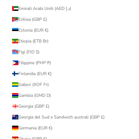
Emirati Arabi Uniti (AED د.إ)
Eritrea (GBP £)
Estonia (EUR €)
Etiopia (ETB Br)
Figi (FJD $)
Filippine (PHP ₱)
Finlandia (EUR €)
Gabon (XOF Fr)
Gambia (GMD D)
Georgia (GBP £)
Georgia del Sud e Sandwich australi (GBP £)
Germania (EUR €)
Ghana (GBP £)