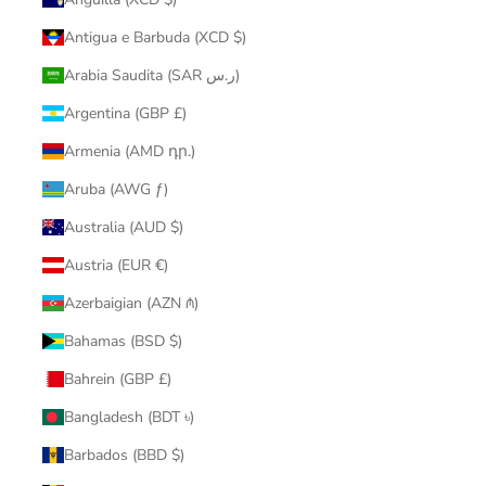
Antigua e Barbuda (XCD $)
Arabia Saudita (SAR ر.س)
Argentina (GBP £)
Armenia (AMD դր.)
Aruba (AWG ƒ)
Australia (AUD $)
Austria (EUR €)
Azerbaigian (AZN ₼)
Bahamas (BSD $)
Bahrein (GBP £)
Bangladesh (BDT ৳)
Barbados (BBD $)