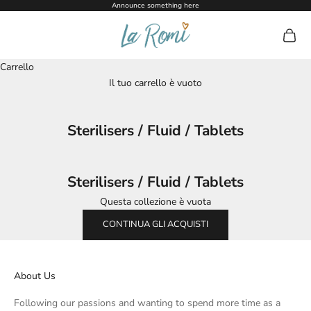
Vai al contenuto
Announce something here
La Romi
Mostra 
Carrello
Il tuo carrello è vuoto
Sterilisers / Fluid / Tablets
Sterilisers / Fluid / Tablets
Questa collezione è vuota
CONTINUA GLI ACQUISTI
About Us
Following our passions and wanting to spend more time as a