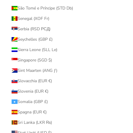
São Tomé e Príncipe (STD Db)
Senegal (XOF Fr)
Serbia (RSD РСД)
Seychelles (GBP £)
Sierra Leone (SLL Le)
Singapore (SGD $)
Sint Maarten (ANG ƒ)
Slovacchia (EUR €)
Slovenia (EUR €)
Somalia (GBP £)
Spagna (EUR €)
Sri Lanka (LKR ₨)
Stati Uniti (USD $)