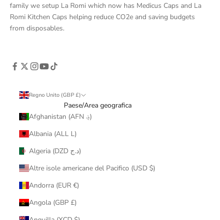
family we setup La Romi which now has Medicus Caps and La
Romi Kitchen Caps helping reduce CO2e and saving budgets
from disposables.
Regno Unito (GBP £)
Paese/Area geografica
Afghanistan (AFN ؋)
Albania (ALL L)
Algeria (DZD د.ج)
Altre isole americane del Pacifico (USD $)
Andorra (EUR €)
Angola (GBP £)
Anguilla (XCD $)