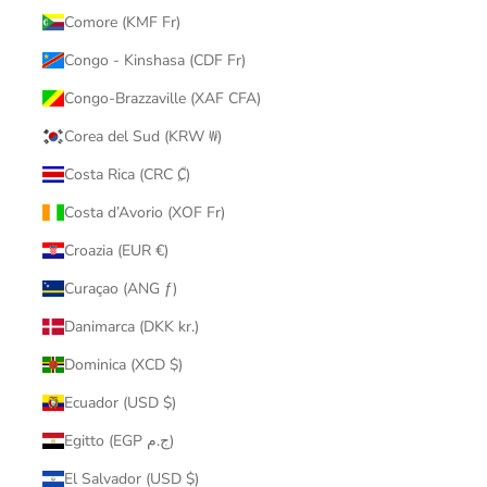
Comore (KMF Fr)
Congo - Kinshasa (CDF Fr)
Congo-Brazzaville (XAF CFA)
Corea del Sud (KRW ₩)
Costa Rica (CRC ₡)
Costa d’Avorio (XOF Fr)
Croazia (EUR €)
Curaçao (ANG ƒ)
Danimarca (DKK kr.)
Dominica (XCD $)
Ecuador (USD $)
Egitto (EGP ج.م)
El Salvador (USD $)