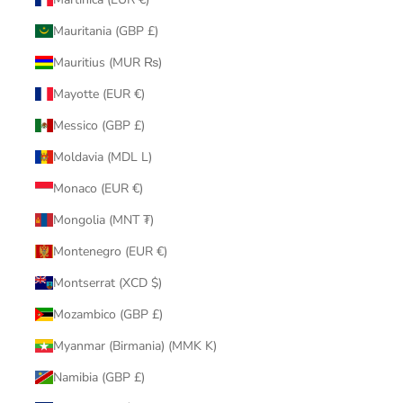
Mauritania (GBP £)
Mauritius (MUR ₨)
Mayotte (EUR €)
Messico (GBP £)
Moldavia (MDL L)
Monaco (EUR €)
Mongolia (MNT ₮)
Montenegro (EUR €)
Montserrat (XCD $)
Mozambico (GBP £)
Myanmar (Birmania) (MMK K)
Namibia (GBP £)