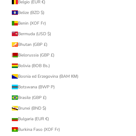
Belgio (EUR €)
Belize (BZD $)
Benin (XOF Fr)
Bermuda (USD $)
Bhutan (GBP £)
Bielorussia (GBP £)
Bolivia (BOB Bs.)
Bosnia ed Erzegovina (BAM КМ)
Botswana (BWP P)
Brasile (GBP £)
Brunei (BND $)
Bulgaria (EUR €)
Burkina Faso (XOF Fr)