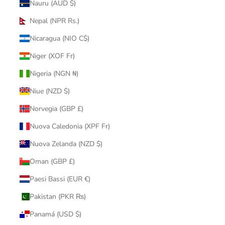
Nauru (AUD $)
Nepal (NPR Rs.)
Nicaragua (NIO C$)
Niger (XOF Fr)
Nigeria (NGN ₦)
Niue (NZD $)
Norvegia (GBP £)
Nuova Caledonia (XPF Fr)
Nuova Zelanda (NZD $)
Oman (GBP £)
Paesi Bassi (EUR €)
Pakistan (PKR ₨)
Panamá (USD $)