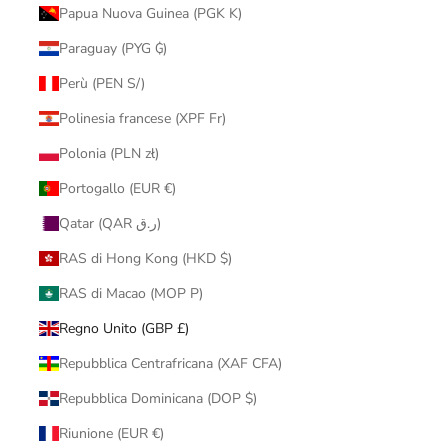
Papua Nuova Guinea (PGK K)
Paraguay (PYG ₲)
Perù (PEN S/)
Polinesia francese (XPF Fr)
Polonia (PLN zł)
Portogallo (EUR €)
Qatar (QAR ر.ق)
RAS di Hong Kong (HKD $)
RAS di Macao (MOP P)
Regno Unito (GBP £)
Repubblica Centrafricana (XAF CFA)
Repubblica Dominicana (DOP $)
Riunione (EUR €)