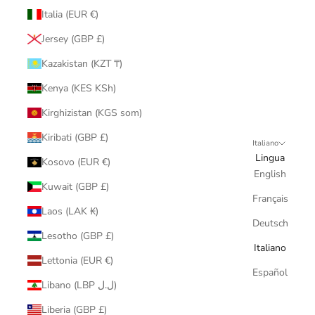
Italia (EUR €)
Jersey (GBP £)
Kazakistan (KZT ₸)
Kenya (KES KSh)
Kirghizistan (KGS som)
Kiribati (GBP £)
Italiano
Lingua
Kosovo (EUR €)
English
Kuwait (GBP £)
Français
Laos (LAK ₭)
Deutsch
Lesotho (GBP £)
Italiano
Lettonia (EUR €)
Español
Libano (LBP ل.ل)
Liberia (GBP £)