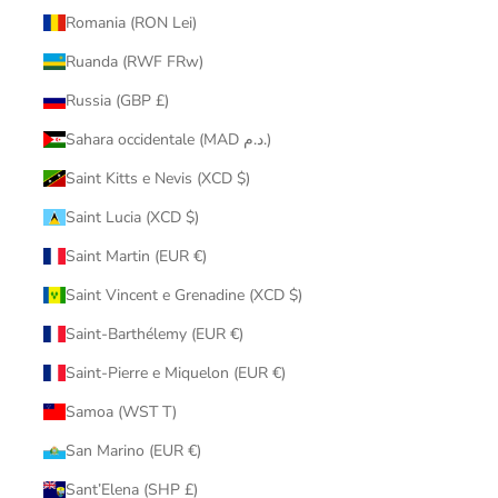
Romania (RON Lei)
Ruanda (RWF FRw)
Russia (GBP £)
Sahara occidentale (MAD د.م.)
Saint Kitts e Nevis (XCD $)
Saint Lucia (XCD $)
Saint Martin (EUR €)
Saint Vincent e Grenadine (XCD $)
Saint-Barthélemy (EUR €)
Saint-Pierre e Miquelon (EUR €)
Samoa (WST T)
San Marino (EUR €)
Sant’Elena (SHP £)