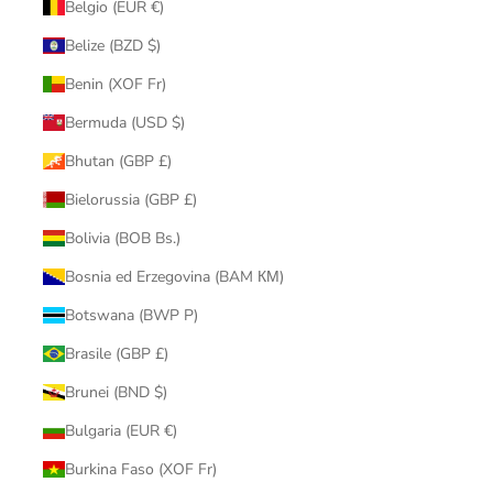
Belgio (EUR €)
Belize (BZD $)
Benin (XOF Fr)
Bermuda (USD $)
Bhutan (GBP £)
Bielorussia (GBP £)
Bolivia (BOB Bs.)
Bosnia ed Erzegovina (BAM КМ)
Botswana (BWP P)
Brasile (GBP £)
Brunei (BND $)
Bulgaria (EUR €)
Burkina Faso (XOF Fr)