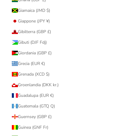
Giamaica (JMD $)
Giappone (JPY ¥)
Gibilterra (GBP £)
Gibuti (DJF Fdj)
Giordania (GBP £)
Grecia (EUR €)
Grenada (XCD $)
Groenlandia (DKK kr.)
Guadalupa (EUR €)
Guatemala (GTQ Q)
Guernsey (GBP £)
Guinea (GNF Fr)