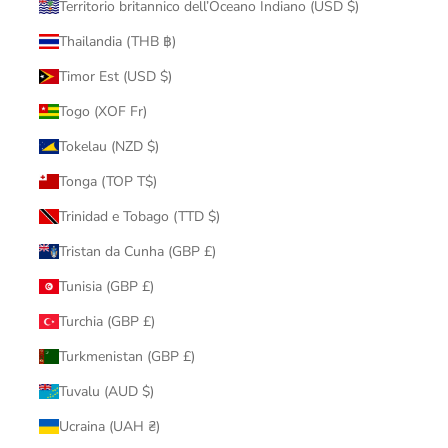
Territorio britannico dell’Oceano Indiano (USD $)
Thailandia (THB ฿)
Timor Est (USD $)
Togo (XOF Fr)
Tokelau (NZD $)
Tonga (TOP T$)
Trinidad e Tobago (TTD $)
Tristan da Cunha (GBP £)
Tunisia (GBP £)
Turchia (GBP £)
Turkmenistan (GBP £)
Tuvalu (AUD $)
Ucraina (UAH ₴)