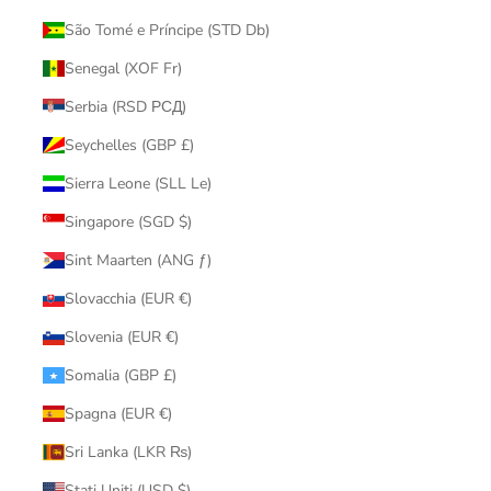
São Tomé e Príncipe (STD Db)
Senegal (XOF Fr)
Serbia (RSD РСД)
Seychelles (GBP £)
Sierra Leone (SLL Le)
Singapore (SGD $)
Sint Maarten (ANG ƒ)
Slovacchia (EUR €)
Slovenia (EUR €)
Somalia (GBP £)
Spagna (EUR €)
Sri Lanka (LKR ₨)
Stati Uniti (USD $)