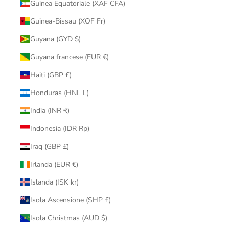
Guinea Equatoriale (XAF CFA)
Guinea-Bissau (XOF Fr)
Guyana (GYD $)
Guyana francese (EUR €)
Haiti (GBP £)
Honduras (HNL L)
India (INR ₹)
Indonesia (IDR Rp)
Iraq (GBP £)
Irlanda (EUR €)
Islanda (ISK kr)
Isola Ascensione (SHP £)
Isola Christmas (AUD $)