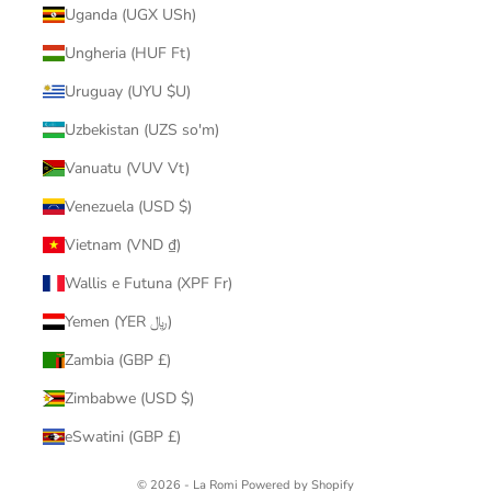
Uganda (UGX USh)
Ungheria (HUF Ft)
Uruguay (UYU $U)
Uzbekistan (UZS so'm)
Vanuatu (VUV Vt)
Venezuela (USD $)
Vietnam (VND ₫)
Wallis e Futuna (XPF Fr)
Yemen (YER ﷼)
Zambia (GBP £)
Zimbabwe (USD $)
eSwatini (GBP £)
© 2026 - La Romi
Powered by Shopify