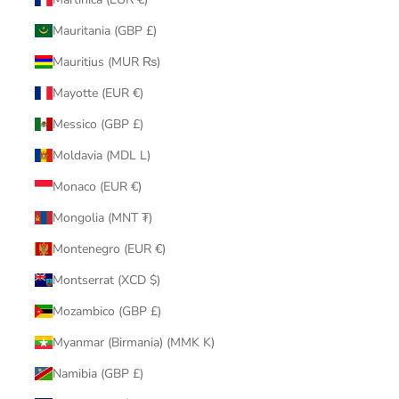
Mauritania (GBP £)
Mauritius (MUR ₨)
Mayotte (EUR €)
Messico (GBP £)
Moldavia (MDL L)
Monaco (EUR €)
Mongolia (MNT ₮)
Montenegro (EUR €)
Montserrat (XCD $)
Mozambico (GBP £)
Myanmar (Birmania) (MMK K)
Namibia (GBP £)