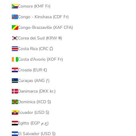
Comore (KMF Fr)
Congo - Kinshasa (CDF Fr)
Congo-Brazzaville (XAF CFA)
Corea del Sud (KRW ₩)
Costa Rica (CRC ₡)
Costa d’Avorio (XOF Fr)
Croazia (EUR €)
Curaçao (ANG ƒ)
Danimarca (DKK kr.)
Dominica (XCD $)
Ecuador (USD $)
Egitto (EGP ج.م)
El Salvador (USD $)