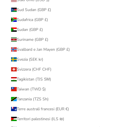
Sud Sudan (GBP £)
Sudafrica (GBP £)
Sudan (GBP £)
Suriname (GBP £)
Svalbard e Jan Mayen (GBP £)
Svezia (SEK kr)
Svizzera (CHF CHF)
Tagikistan (TJS ЅМ)
Taiwan (TWD $)
Tanzania (TZS Sh)
Terre australi francesi (EUR €)
Territori palestinesi (ILS ₪)