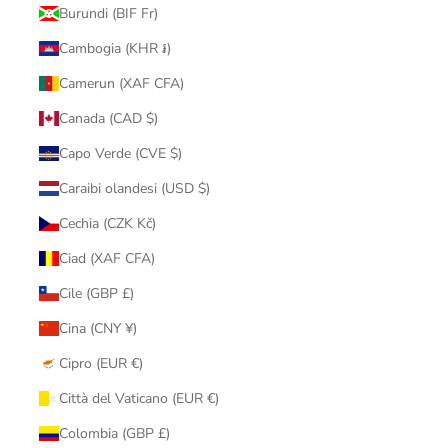
Burundi (BIF Fr)
Cambogia (KHR ៛)
Camerun (XAF CFA)
Canada (CAD $)
Capo Verde (CVE $)
Caraibi olandesi (USD $)
Cechia (CZK Kč)
Ciad (XAF CFA)
Cile (GBP £)
Cina (CNY ¥)
Cipro (EUR €)
Città del Vaticano (EUR €)
Colombia (GBP £)