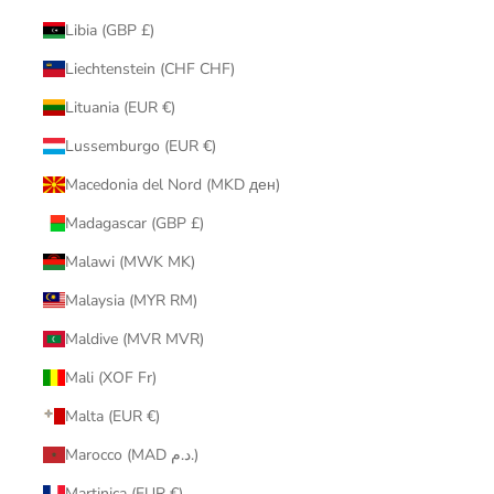
Libia (GBP £)
Liechtenstein (CHF CHF)
Lituania (EUR €)
Lussemburgo (EUR €)
Macedonia del Nord (MKD ден)
Madagascar (GBP £)
Malawi (MWK MK)
Malaysia (MYR RM)
Maldive (MVR MVR)
Mali (XOF Fr)
Malta (EUR €)
Marocco (MAD د.م.)
Martinica (EUR €)