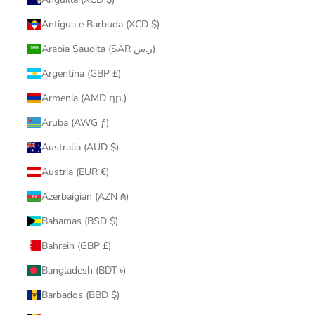
Antigua e Barbuda (XCD $)
Arabia Saudita (SAR ر.س)
Argentina (GBP £)
Armenia (AMD դր.)
Aruba (AWG ƒ)
Australia (AUD $)
Austria (EUR €)
Azerbaigian (AZN ₼)
Bahamas (BSD $)
Bahrein (GBP £)
Bangladesh (BDT ৳)
Barbados (BBD $)