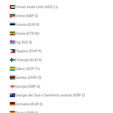
Emirati Arabi Uniti (AED د.إ)
Eritrea (GBP £)
Estonia (EUR €)
Etiopia (ETB Br)
Figi (FJD $)
Filippine (PHP ₱)
Finlandia (EUR €)
Gabon (XOF Fr)
Gambia (GMD D)
Georgia (GBP £)
Georgia del Sud e Sandwich australi (GBP £)
Germania (EUR €)
Ghana (GBP £)