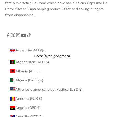
family we setup La Romi which now has Medicus Caps and La
Romi Kitchen Caps helping reduce CO2e and saving budgets
from disposables.
Regno Unito (GBP £)
Paese/Area geografica
Afghanistan (AFN ؋)
Albania (ALL L)
Algeria (DZD د.ج)
Altre isole americane del Pacifico (USD $)
Andorra (EUR €)
Angola (GBP £)
Anguilla (XCD $)