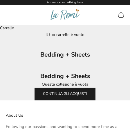
Vai al contenuto
Announce something here
La Romi
Mostra 
Carrello
Il tuo carrello è vuoto
Bedding + Sheets
Bedding + Sheets
Questa collezione è vuota
CONTINUA GLI ACQUISTI
About Us
Following our passions and wanting to spend more time as a