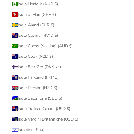
Isola Norfolk (AUD $)
Isola di Man (GBP £)
Isole Åland (EUR €)
Isole Cayman (KYD $)
Isole Cocos (Keeling) (AUD $)
Isole Cook (NZD $)
Isole Fær Øer (DKK kr.)
Isole Falkland (FKP £)
Isole Pitcairn (NZD $)
Isole Salomone (SBD $)
Isole Turks e Caicos (USD $)
Isole Vergini Britanniche (USD $)
Israele (ILS ₪)