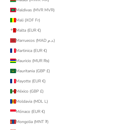
Maldivas (MVR MVR)
Mali (XOF Fr)
Malta (EUR €)
Marruecos (MAD د.م.)
Martinica (EUR €)
Mauricio (MUR ₨)
Mauritania (GBP £)
Mayotte (EUR €)
México (GBP £)
Moldavia (MDL L)
Mónaco (EUR €)
Mongolia (MNT ₮)