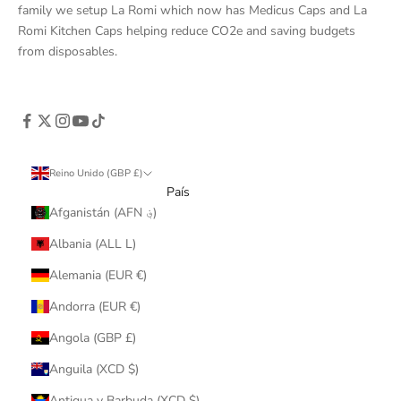
family we setup La Romi which now has Medicus Caps and La
Romi Kitchen Caps helping reduce CO2e and saving budgets
from disposables.
Reino Unido (GBP £)
País
Afganistán (AFN ؋)
Albania (ALL L)
Alemania (EUR €)
Andorra (EUR €)
Angola (GBP £)
Anguila (XCD $)
Antigua y Barbuda (XCD $)