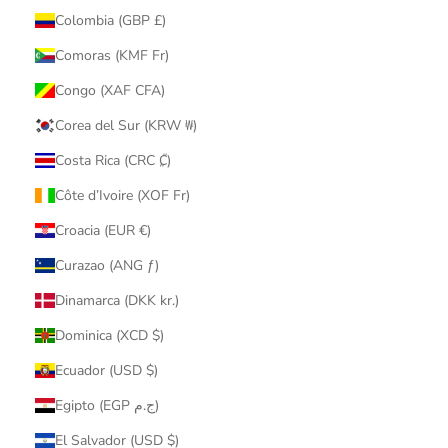
Colombia (GBP £)
Comoras (KMF Fr)
Congo (XAF CFA)
Corea del Sur (KRW ₩)
Costa Rica (CRC ₡)
Côte d’Ivoire (XOF Fr)
Croacia (EUR €)
Curazao (ANG ƒ)
Dinamarca (DKK kr.)
Dominica (XCD $)
Ecuador (USD $)
Egipto (EGP ج.م)
El Salvador (USD $)