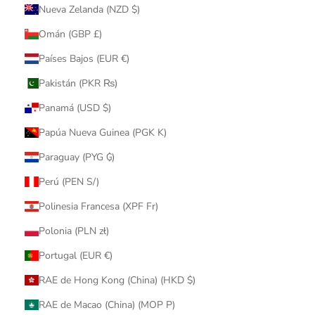
Nueva Zelanda (NZD $)
Omán (GBP £)
Países Bajos (EUR €)
Pakistán (PKR ₨)
Panamá (USD $)
Papúa Nueva Guinea (PGK K)
Paraguay (PYG ₲)
Perú (PEN S/)
Polinesia Francesa (XPF Fr)
Polonia (PLN zł)
Portugal (EUR €)
RAE de Hong Kong (China) (HKD $)
RAE de Macao (China) (MOP P)