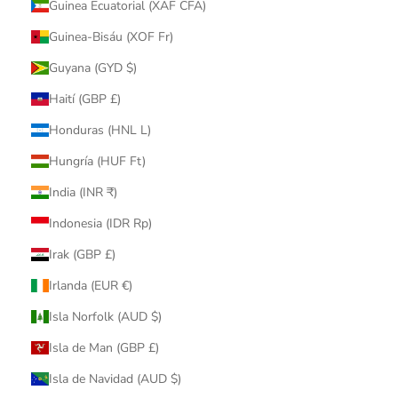
Guinea Ecuatorial (XAF CFA)
Guinea-Bisáu (XOF Fr)
Guyana (GYD $)
Haití (GBP £)
Honduras (HNL L)
Hungría (HUF Ft)
India (INR ₹)
Indonesia (IDR Rp)
Irak (GBP £)
Irlanda (EUR €)
Isla Norfolk (AUD $)
Isla de Man (GBP £)
Isla de Navidad (AUD $)