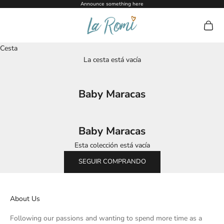
Ir al contenido
Announce something here
La Romi
Abrir c
Cesta
La cesta está vacía
Baby Maracas
Baby Maracas
Esta colección está vacía
SEGUIR COMPRANDO
About Us
Following our passions and wanting to spend more time as a