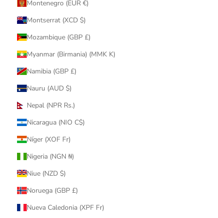
Montenegro (EUR €)
Montserrat (XCD $)
Mozambique (GBP £)
Myanmar (Birmania) (MMK K)
Namibia (GBP £)
Nauru (AUD $)
Nepal (NPR Rs.)
Nicaragua (NIO C$)
Níger (XOF Fr)
Nigeria (NGN ₦)
Niue (NZD $)
Noruega (GBP £)
Nueva Caledonia (XPF Fr)