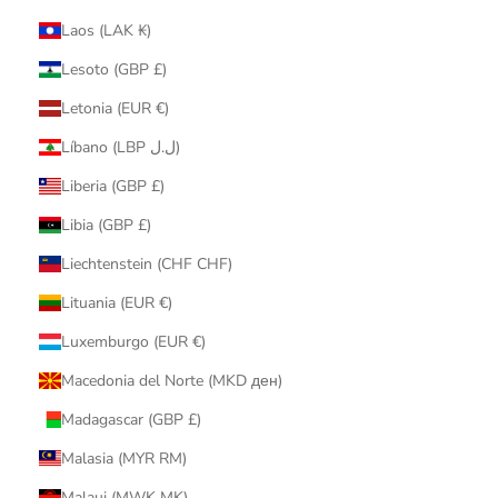
Laos (LAK ₭)
Lesoto (GBP £)
Letonia (EUR €)
Líbano (LBP ل.ل)
Liberia (GBP £)
Libia (GBP £)
Liechtenstein (CHF CHF)
Lituania (EUR €)
Luxemburgo (EUR €)
Macedonia del Norte (MKD ден)
Madagascar (GBP £)
Malasia (MYR RM)
Malaui (MWK MK)