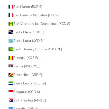
San Martín (EUR €)
San Pedro y Miquelón (EUR €)
San Vicente y las Granadinas (XCD $)
Santa Elena (SHP £)
Santa Lucía (XCD $)
Santo Tomé y Príncipe (STD Db)
Senegal (XOF Fr)
Serbia (RSD РСД)
Seychelles (GBP £)
Sierra Leona (SLL Le)
Singapur (SGD $)
Sint Maarten (ANG ƒ)
Somalia (GBP £)