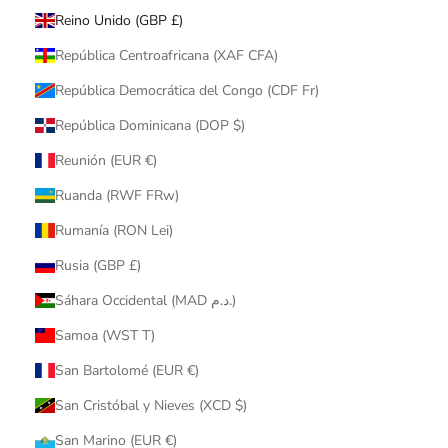
Reino Unido (GBP £)
República Centroafricana (XAF CFA)
República Democrática del Congo (CDF Fr)
República Dominicana (DOP $)
Reunión (EUR €)
Ruanda (RWF FRw)
Rumanía (RON Lei)
Rusia (GBP £)
Sáhara Occidental (MAD د.م.)
Samoa (WST T)
San Bartolomé (EUR €)
San Cristóbal y Nieves (XCD $)
San Marino (EUR €)