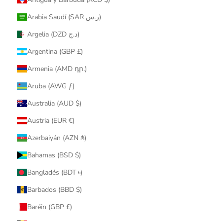
Arabia Saudí (SAR ر.س)
Argelia (DZD د.ج)
Argentina (GBP £)
Armenia (AMD դր.)
Aruba (AWG ƒ)
Australia (AUD $)
Austria (EUR €)
Azerbaiyán (AZN ₼)
Bahamas (BSD $)
Bangladés (BDT ৳)
Barbados (BBD $)
Baréin (GBP £)