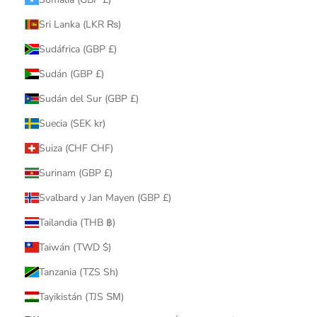
Sri Lanka (LKR ₨)
Sudáfrica (GBP £)
Sudán (GBP £)
Sudán del Sur (GBP £)
Suecia (SEK kr)
Suiza (CHF CHF)
Surinam (GBP £)
Svalbard y Jan Mayen (GBP £)
Tailandia (THB ฿)
Taiwán (TWD $)
Tanzania (TZS Sh)
Tayikistán (TJS ЅМ)