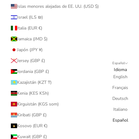
Islas menores alejadas de EE. UU. (USD $)
Israel (ILS ₪)
Italia (EUR €)
Jamaica (JMD $)
Japón (JPY ¥)
Jersey (GBP £)
Español
Idioma
Jordania (GBP £)
English
Kazajistán (KZT ₸)
Français
Kenia (KES KSh)
Deutsch
Kirguistán (KGS som)
Italiano
Kiribati (GBP £)
Español
Kosovo (EUR €)
Kuwait (GBP £)