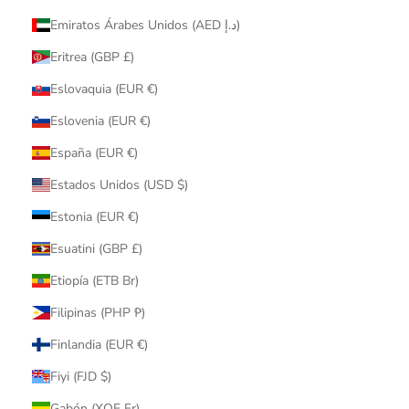
Emiratos Árabes Unidos (AED د.إ)
Eritrea (GBP £)
Eslovaquia (EUR €)
Eslovenia (EUR €)
España (EUR €)
Estados Unidos (USD $)
Estonia (EUR €)
Esuatini (GBP £)
Etiopía (ETB Br)
Filipinas (PHP ₱)
Finlandia (EUR €)
Fiyi (FJD $)
Gabón (XOF Fr)