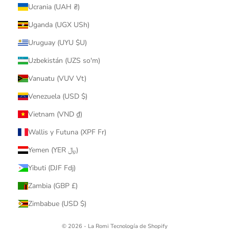
Ucrania (UAH ₴)
Uganda (UGX USh)
Uruguay (UYU $U)
Uzbekistán (UZS so'm)
Vanuatu (VUV Vt)
Venezuela (USD $)
Vietnam (VND ₫)
Wallis y Futuna (XPF Fr)
Yemen (YER ﷼)
Yibuti (DJF Fdj)
Zambia (GBP £)
Zimbabue (USD $)
© 2026 - La Romi
Tecnología de Shopify