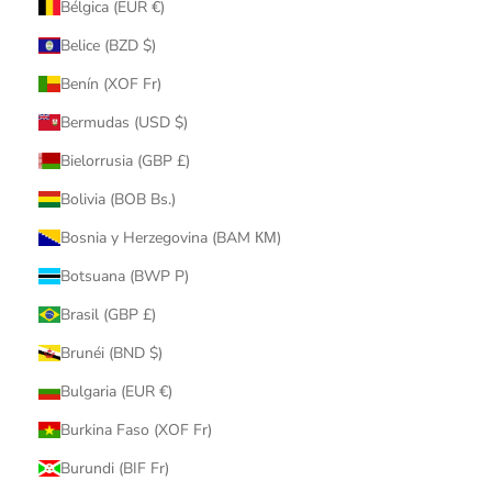
Bélgica (EUR €)
Belice (BZD $)
Benín (XOF Fr)
Bermudas (USD $)
Bielorrusia (GBP £)
Bolivia (BOB Bs.)
Bosnia y Herzegovina (BAM КМ)
Botsuana (BWP P)
Brasil (GBP £)
Brunéi (BND $)
Bulgaria (EUR €)
Burkina Faso (XOF Fr)
Burundi (BIF Fr)