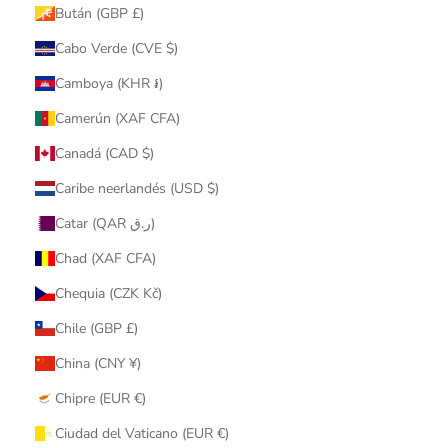
Bután (GBP £)
Cabo Verde (CVE $)
Camboya (KHR ៛)
Camerún (XAF CFA)
Canadá (CAD $)
Caribe neerlandés (USD $)
Catar (QAR ر.ق)
Chad (XAF CFA)
Chequia (CZK Kč)
Chile (GBP £)
China (CNY ¥)
Chipre (EUR €)
Ciudad del Vaticano (EUR €)