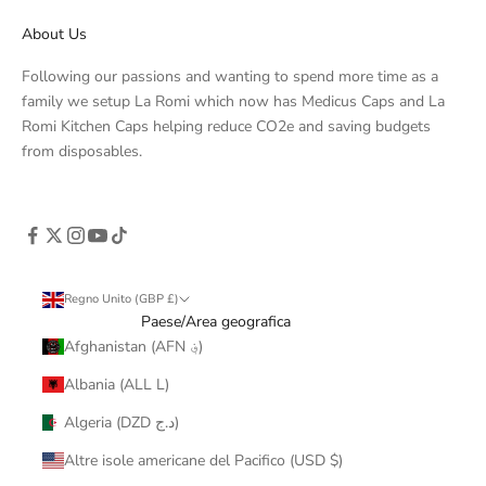
About Us
Following our passions and wanting to spend more time as a
family we setup La Romi which now has Medicus Caps and La
Romi Kitchen Caps helping reduce CO2e and saving budgets
from disposables.
Regno Unito (GBP £)
Paese/Area geografica
Afghanistan (AFN ؋)
Albania (ALL L)
Algeria (DZD د.ج)
Altre isole americane del Pacifico (USD $)