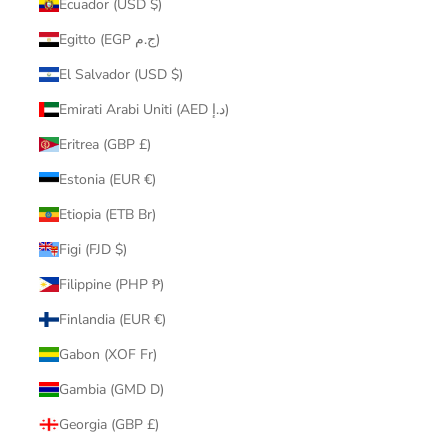
Ecuador (USD $)
Egitto (EGP ج.م)
El Salvador (USD $)
Emirati Arabi Uniti (AED د.إ)
Eritrea (GBP £)
Estonia (EUR €)
Etiopia (ETB Br)
Figi (FJD $)
Filippine (PHP ₱)
Finlandia (EUR €)
Gabon (XOF Fr)
Gambia (GMD D)
Georgia (GBP £)