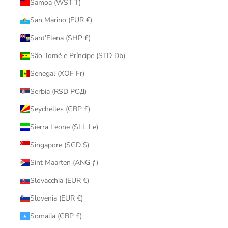
Samoa (WST T)
San Marino (EUR €)
Sant’Elena (SHP £)
São Tomé e Príncipe (STD Db)
Senegal (XOF Fr)
Serbia (RSD РСД)
Seychelles (GBP £)
Sierra Leone (SLL Le)
Singapore (SGD $)
Sint Maarten (ANG ƒ)
Slovacchia (EUR €)
Slovenia (EUR €)
Somalia (GBP £)