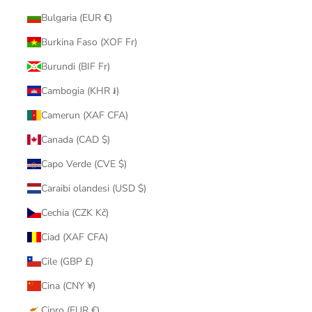
Bulgaria (EUR €)
Burkina Faso (XOF Fr)
Burundi (BIF Fr)
Cambogia (KHR ៛)
Camerun (XAF CFA)
Canada (CAD $)
Capo Verde (CVE $)
Caraibi olandesi (USD $)
Cechia (CZK Kč)
Ciad (XAF CFA)
Cile (GBP £)
Cina (CNY ¥)
Cipro (EUR €)