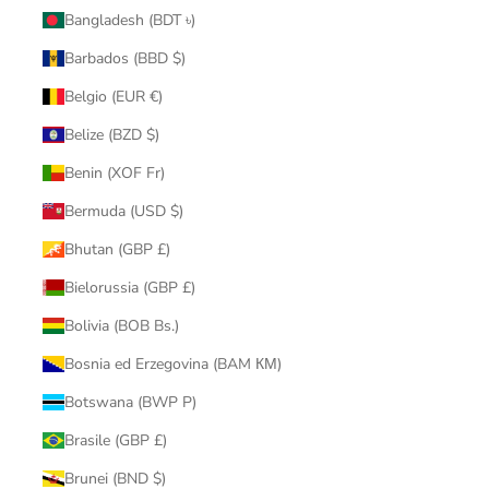
Bangladesh (BDT ৳)
Barbados (BBD $)
Belgio (EUR €)
Belize (BZD $)
Benin (XOF Fr)
Bermuda (USD $)
Bhutan (GBP £)
Bielorussia (GBP £)
Bolivia (BOB Bs.)
Bosnia ed Erzegovina (BAM КМ)
Botswana (BWP P)
Brasile (GBP £)
Brunei (BND $)