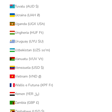
Tuvalu (AUD $)
Ucraina (UAH ₴)
Uganda (UGX USh)
Ungheria (HUF Ft)
Uruguay (UYU $U)
Uzbekistan (UZS so'm)
Vanuatu (VUV Vt)
Venezuela (USD $)
Vietnam (VND ₫)
Wallis e Futuna (XPF Fr)
Yemen (YER ﷼)
Zambia (GBP £)
Zimbabwe (USD $)