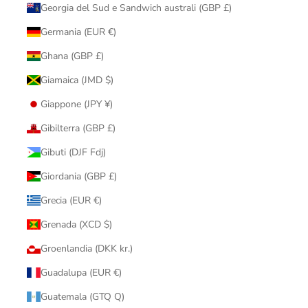
Georgia del Sud e Sandwich australi (GBP £)
Germania (EUR €)
Ghana (GBP £)
Giamaica (JMD $)
Giappone (JPY ¥)
Gibilterra (GBP £)
Gibuti (DJF Fdj)
Giordania (GBP £)
Grecia (EUR €)
Grenada (XCD $)
Groenlandia (DKK kr.)
Guadalupa (EUR €)
Guatemala (GTQ Q)