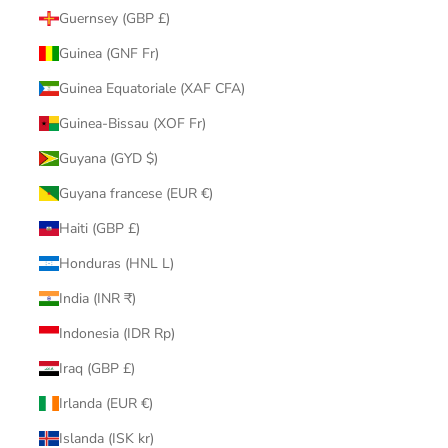
Guernsey (GBP £)
Guinea (GNF Fr)
Guinea Equatoriale (XAF CFA)
Guinea-Bissau (XOF Fr)
Guyana (GYD $)
Guyana francese (EUR €)
Haiti (GBP £)
Honduras (HNL L)
India (INR ₹)
Indonesia (IDR Rp)
Iraq (GBP £)
Irlanda (EUR €)
Islanda (ISK kr)