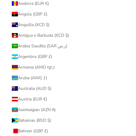
Andorra (EUR €)
Angola (GBP £)
Anguilla (XCD $)
Antigua e Barbuda (XCD $)
Arabia Saudita (SAR ر.س)
Argentina (GBP £)
Armenia (AMD դր.)
Aruba (AWG ƒ)
Australia (AUD $)
Austria (EUR €)
Azerbaigian (AZN ₼)
Bahamas (BSD $)
Bahrein (GBP £)