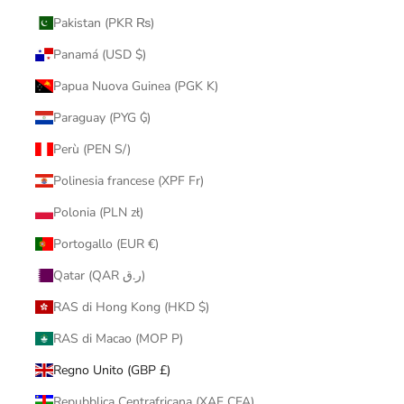
Pakistan (PKR ₨)
Panamá (USD $)
Papua Nuova Guinea (PGK K)
Paraguay (PYG ₲)
Perù (PEN S/)
Polinesia francese (XPF Fr)
Polonia (PLN zł)
Portogallo (EUR €)
Qatar (QAR ر.ق)
RAS di Hong Kong (HKD $)
RAS di Macao (MOP P)
Regno Unito (GBP £)
Repubblica Centrafricana (XAF CFA)