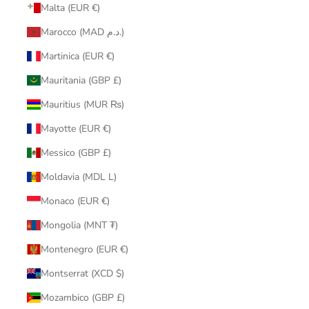
Malta (EUR €)
Marocco (MAD د.م.)
Martinica (EUR €)
Mauritania (GBP £)
Mauritius (MUR ₨)
Mayotte (EUR €)
Messico (GBP £)
Moldavia (MDL L)
Monaco (EUR €)
Mongolia (MNT ₮)
Montenegro (EUR €)
Montserrat (XCD $)
Mozambico (GBP £)