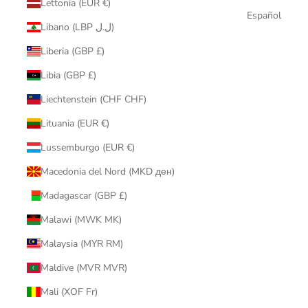
Lettonia (EUR €)
Español
Libano (LBP ل.ل)
Liberia (GBP £)
Libia (GBP £)
Liechtenstein (CHF CHF)
Lituania (EUR €)
Lussemburgo (EUR €)
Macedonia del Nord (MKD ден)
Madagascar (GBP £)
Malawi (MWK MK)
Malaysia (MYR RM)
Maldive (MVR MVR)
Mali (XOF Fr)