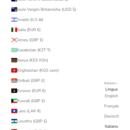
Isole Vergini Britanniche (USD $)
Israele (ILS ₪)
Italia (EUR €)
Jersey (GBP £)
Kazakistan (KZT ₸)
Kenya (KES KSh)
Kirghizistan (KGS som)
Kiribati (GBP £)
Italiano
Lingua
Kosovo (EUR €)
English
Kuwait (GBP £)
Français
Laos (LAK ₭)
Deutsch
Lesotho (GBP £)
Italiano