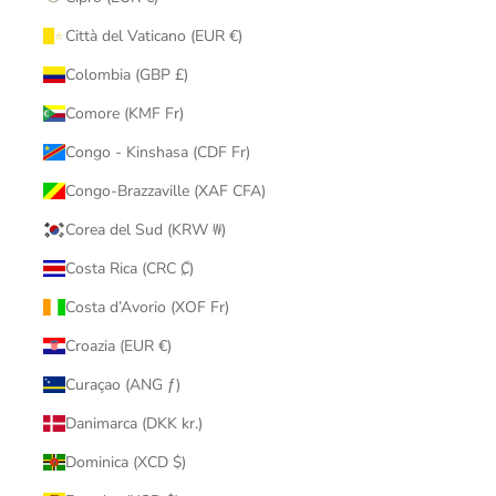
Città del Vaticano (EUR €)
Colombia (GBP £)
Comore (KMF Fr)
Congo - Kinshasa (CDF Fr)
Congo-Brazzaville (XAF CFA)
Corea del Sud (KRW ₩)
Costa Rica (CRC ₡)
Costa d’Avorio (XOF Fr)
Croazia (EUR €)
Curaçao (ANG ƒ)
Danimarca (DKK kr.)
Dominica (XCD $)