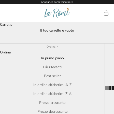
Vai al contenuto
Announce something here
La Romi
Mostra 
Carrello
Wooden Toys
Il tuo carrello è vuoto
Beautiful ethically made wooden toys, perfect for your little one
to play and push their imagination more!
Ordina
Ordina
In primo piano
Più rilevanti
Best seller
In ordine alfabetico, A-Z
In ordine alfabetico, Z-A
Prezzo crescente
Prezzo decrescente