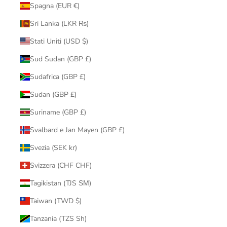
Spagna (EUR €)
Sri Lanka (LKR ₨)
Stati Uniti (USD $)
Sud Sudan (GBP £)
Sudafrica (GBP £)
Sudan (GBP £)
Suriname (GBP £)
Svalbard e Jan Mayen (GBP £)
Svezia (SEK kr)
Svizzera (CHF CHF)
Tagikistan (TJS ЅМ)
Taiwan (TWD $)
Tanzania (TZS Sh)