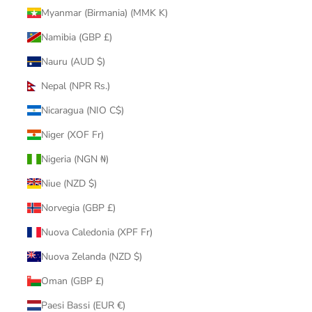
Myanmar (Birmania) (MMK K)
Namibia (GBP £)
Nauru (AUD $)
Nepal (NPR Rs.)
Nicaragua (NIO C$)
Niger (XOF Fr)
Nigeria (NGN ₦)
Niue (NZD $)
Norvegia (GBP £)
Nuova Caledonia (XPF Fr)
Nuova Zelanda (NZD $)
Oman (GBP £)
Paesi Bassi (EUR €)