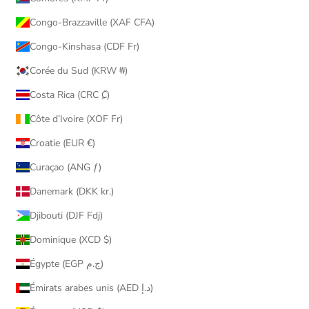
Congo-Brazzaville (XAF CFA)
Congo-Kinshasa (CDF Fr)
Corée du Sud (KRW ₩)
Costa Rica (CRC ₡)
Côte d’Ivoire (XOF Fr)
Croatie (EUR €)
Curaçao (ANG ƒ)
Danemark (DKK kr.)
Djibouti (DJF Fdj)
Dominique (XCD $)
Égypte (EGP ج.م)
Émirats arabes unis (AED د.إ)