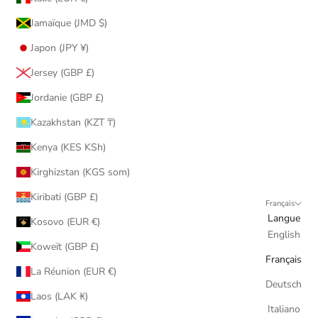
Jamaïque (JMD $)
Japon (JPY ¥)
Jersey (GBP £)
Jordanie (GBP £)
Kazakhstan (KZT ₸)
Kenya (KES KSh)
Kirghizstan (KGS som)
Kiribati (GBP £)
Français
Langue
Kosovo (EUR €)
English
Koweït (GBP £)
Français
La Réunion (EUR €)
Deutsch
Laos (LAK ₭)
Italiano