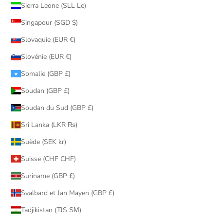
Sierra Leone (SLL Le)
Singapour (SGD $)
Slovaquie (EUR €)
Slovénie (EUR €)
Somalie (GBP £)
Soudan (GBP £)
Soudan du Sud (GBP £)
Sri Lanka (LKR ₨)
Suède (SEK kr)
Suisse (CHF CHF)
Suriname (GBP £)
Svalbard et Jan Mayen (GBP £)
Tadjikistan (TJS ЅМ)