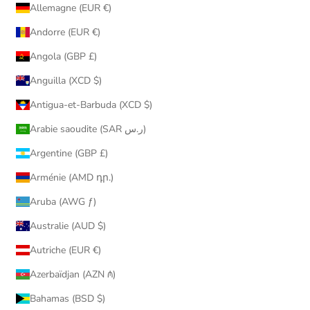
Allemagne (EUR €)
Andorre (EUR €)
Angola (GBP £)
Anguilla (XCD $)
Antigua-et-Barbuda (XCD $)
Arabie saoudite (SAR ر.س)
Argentine (GBP £)
Arménie (AMD դր.)
Aruba (AWG ƒ)
Australie (AUD $)
Autriche (EUR €)
Azerbaïdjan (AZN ₼)
Bahamas (BSD $)