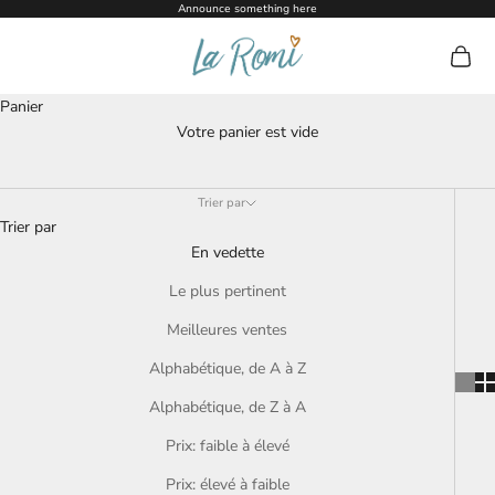
Passer au contenu
Announce something here
La Romi
Voir le
Panier
Wooden Toys
Votre panier est vide
Beautiful ethically made wooden toys, perfect for your little one
to play and push their imagination more!
Trier par
Trier par
En vedette
Le plus pertinent
Meilleures ventes
Alphabétique, de A à Z
Alphabétique, de Z à A
Prix: faible à élevé
Prix: élevé à faible