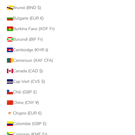
Brunei (BND $)
Bulgarie (EUR €)
Burkina Faso (XOF Fr)
Burundi (BIF Fr)
Cambodge (KHR ៛)
Cameroun (XAF CFA)
Canada (CAD $)
Cap-Vert (CVE $)
Chili (GBP £)
Chine (CNY ¥)
Chypre (EUR €)
Colombie (GBP £)
Comores (KMF Fr)