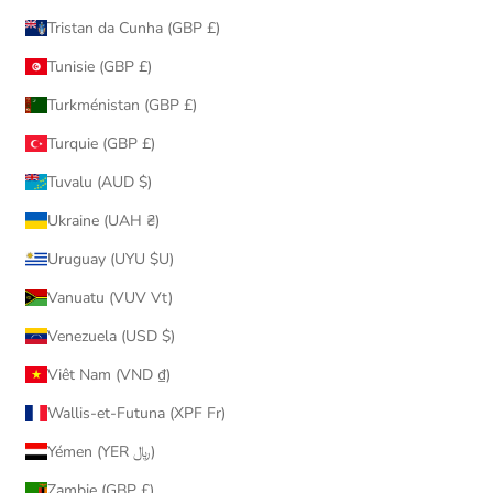
Tristan da Cunha (GBP £)
Tunisie (GBP £)
Turkménistan (GBP £)
Turquie (GBP £)
Tuvalu (AUD $)
Ukraine (UAH ₴)
Uruguay (UYU $U)
Vanuatu (VUV Vt)
Venezuela (USD $)
Viêt Nam (VND ₫)
Wallis-et-Futuna (XPF Fr)
Yémen (YER ﷼)
Zambie (GBP £)