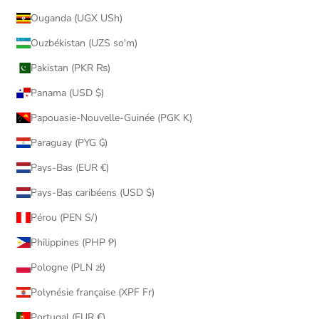
Ouganda (UGX USh)
Ouzbékistan (UZS so'm)
Pakistan (PKR ₨)
Panama (USD $)
Papouasie-Nouvelle-Guinée (PGK K)
Paraguay (PYG ₲)
Pays-Bas (EUR €)
Pays-Bas caribéens (USD $)
Pérou (PEN S/)
Philippines (PHP ₱)
Pologne (PLN zł)
Polynésie française (XPF Fr)
Portugal (EUR €)