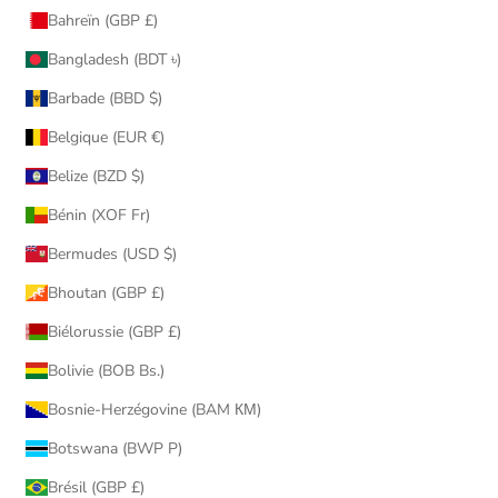
Bahreïn (GBP £)
Bangladesh (BDT ৳)
Barbade (BBD $)
Belgique (EUR €)
Belize (BZD $)
Bénin (XOF Fr)
Bermudes (USD $)
Bhoutan (GBP £)
Biélorussie (GBP £)
Bolivie (BOB Bs.)
Bosnie-Herzégovine (BAM КМ)
Botswana (BWP P)
Brésil (GBP £)