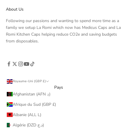
About Us
Following our passions and wanting to spend more time as a
family we setup La Romi which now has Medicus Caps and La
Romi Kitchen Caps helping reduce CO2e and saving budgets
from disposables.
Royaume-Uni (GBP £)
Pays
Afghanistan (AFN ؋)
Afrique du Sud (GBP £)
Albanie (ALL L)
Algérie (DZD د.ج)