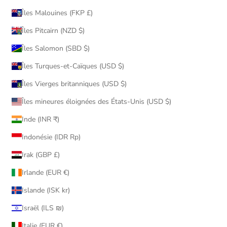
Îles Malouines (FKP £)
Îles Pitcairn (NZD $)
Îles Salomon (SBD $)
Îles Turques-et-Caïques (USD $)
Îles Vierges britanniques (USD $)
Îles mineures éloignées des États-Unis (USD $)
Inde (INR ₹)
Indonésie (IDR Rp)
Irak (GBP £)
Irlande (EUR €)
Islande (ISK kr)
Israël (ILS ₪)
Italie (EUR €)