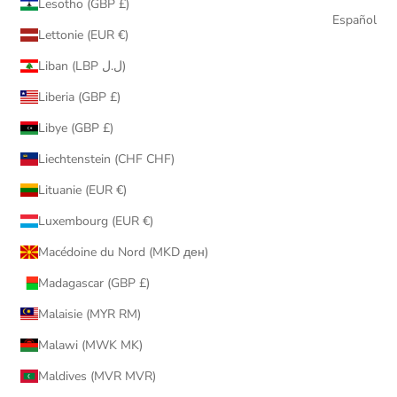
Lesotho (GBP £)
Español
Lettonie (EUR €)
Liban (LBP ل.ل)
Liberia (GBP £)
Libye (GBP £)
Liechtenstein (CHF CHF)
Lituanie (EUR €)
Luxembourg (EUR €)
Macédoine du Nord (MKD ден)
Madagascar (GBP £)
Malaisie (MYR RM)
Malawi (MWK MK)
Maldives (MVR MVR)