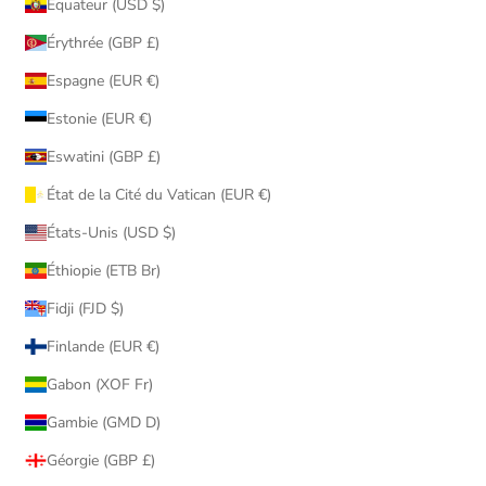
Équateur (USD $)
Érythrée (GBP £)
Espagne (EUR €)
Estonie (EUR €)
Eswatini (GBP £)
État de la Cité du Vatican (EUR €)
États-Unis (USD $)
Éthiopie (ETB Br)
Fidji (FJD $)
Finlande (EUR €)
Gabon (XOF Fr)
Gambie (GMD D)
Géorgie (GBP £)