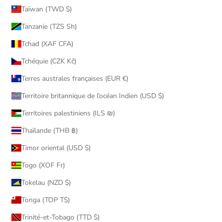
Taïwan (TWD $)
Tanzanie (TZS Sh)
Tchad (XAF CFA)
Tchéquie (CZK Kč)
Terres australes françaises (EUR €)
Territoire britannique de l’océan Indien (USD $)
Territoires palestiniens (ILS ₪)
Thaïlande (THB ฿)
Timor oriental (USD $)
Togo (XOF Fr)
Tokelau (NZD $)
Tonga (TOP T$)
Trinité-et-Tobago (TTD $)