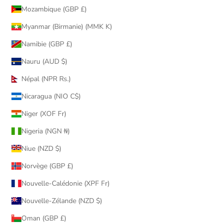
Mozambique (GBP £)
Myanmar (Birmanie) (MMK K)
Namibie (GBP £)
Nauru (AUD $)
Népal (NPR Rs.)
Nicaragua (NIO C$)
Niger (XOF Fr)
Nigeria (NGN ₦)
Niue (NZD $)
Norvège (GBP £)
Nouvelle-Calédonie (XPF Fr)
Nouvelle-Zélande (NZD $)
Oman (GBP £)