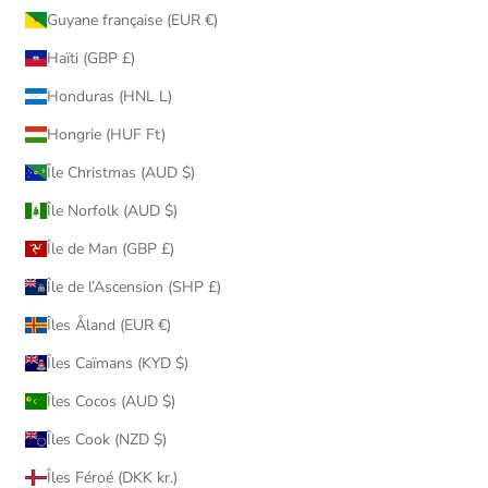
Guyane française (EUR €)
Haïti (GBP £)
Honduras (HNL L)
Hongrie (HUF Ft)
Île Christmas (AUD $)
Île Norfolk (AUD $)
Île de Man (GBP £)
Île de l’Ascension (SHP £)
Îles Åland (EUR €)
Îles Caïmans (KYD $)
Îles Cocos (AUD $)
Îles Cook (NZD $)
Îles Féroé (DKK kr.)