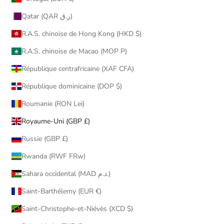
Qatar (QAR ر.ق)
R.A.S. chinoise de Hong Kong (HKD $)
R.A.S. chinoise de Macao (MOP P)
République centrafricaine (XAF CFA)
République dominicaine (DOP $)
Roumanie (RON Lei)
Royaume-Uni (GBP £)
Russie (GBP £)
Rwanda (RWF FRw)
Sahara occidental (MAD د.م.)
Saint-Barthélemy (EUR €)
Saint-Christophe-et-Niévès (XCD $)