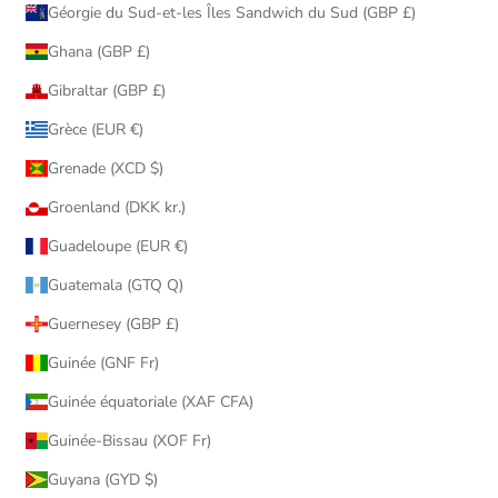
Géorgie du Sud-et-les Îles Sandwich du Sud (GBP £)
Ghana (GBP £)
Gibraltar (GBP £)
Grèce (EUR €)
Grenade (XCD $)
Groenland (DKK kr.)
Guadeloupe (EUR €)
Guatemala (GTQ Q)
Guernesey (GBP £)
Guinée (GNF Fr)
Guinée équatoriale (XAF CFA)
Guinée-Bissau (XOF Fr)
Guyana (GYD $)