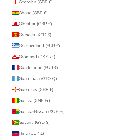
Georgien (GBP £)
Ghana (GBP £)
Gibraltar (GBP £)
Grenada (XCD $)
Griechenland (EUR €)
Grönland (DKK kr.)
Guadeloupe (EUR €)
Guatemala (GTQ Q)
Guernsey (GBP £)
Guinea (GNF Fr)
Guinea-Bissau (XOF Fr)
Guyana (GYD $)
Haiti (GBP £)