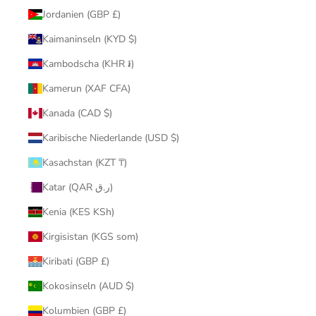
Jordanien (GBP £)
Kaimaninseln (KYD $)
Kambodscha (KHR ៛)
Kamerun (XAF CFA)
Kanada (CAD $)
Karibische Niederlande (USD $)
Kasachstan (KZT ₸)
Katar (QAR ر.ق)
Kenia (KES KSh)
Kirgisistan (KGS som)
Kiribati (GBP £)
Kokosinseln (AUD $)
Kolumbien (GBP £)