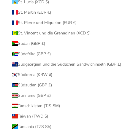
St. Lucia (XCD $)
St. Martin (EUR €)
St. Pierre und Miquelon (EUR €)
St. Vincent und die Grenadinen (XCD $)
Sudan (GBP £)
Südafrika (GBP £)
Südgeorgien und die Südlichen Sandwichinseln (GBP £)
Südkorea (KRW ₩)
Südsudan (GBP £)
Suriname (GBP £)
Tadschikistan (TJS ЅМ)
Taiwan (TWD $)
Tansania (TZS Sh)