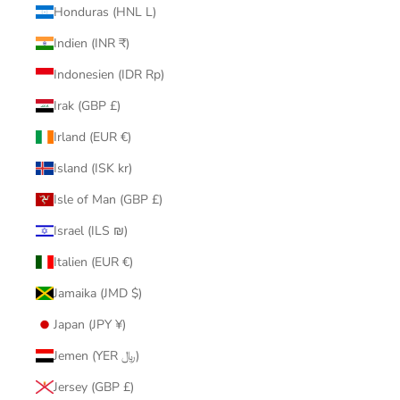
Honduras (HNL L)
Indien (INR ₹)
Indonesien (IDR Rp)
Irak (GBP £)
Irland (EUR €)
Island (ISK kr)
Isle of Man (GBP £)
Israel (ILS ₪)
Italien (EUR €)
Jamaika (JMD $)
Japan (JPY ¥)
Jemen (YER ﷼)
Jersey (GBP £)