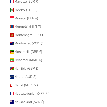
Mayotte (EUR €)
Mexiko (GBP £)
Monaco (EUR €)
Mongolei (MNT ₮)
Montenegro (EUR €)
Montserrat (XCD $)
Mosambik (GBP £)
Myanmar (MMK K)
Namibia (GBP £)
Nauru (AUD $)
Nepal (NPR Rs.)
Neukaledonien (XPF Fr)
Neuseeland (NZD $)