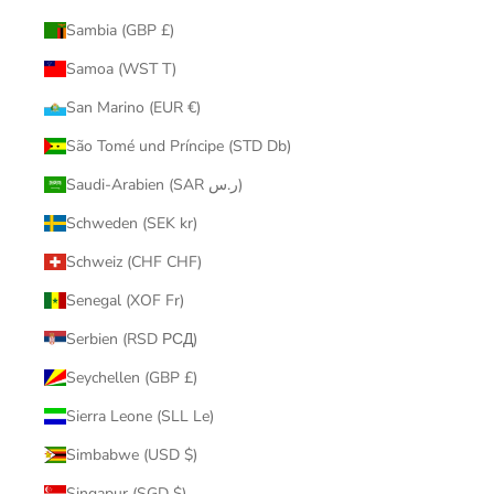
Sambia (GBP £)
Samoa (WST T)
San Marino (EUR €)
São Tomé und Príncipe (STD Db)
Saudi-Arabien (SAR ر.س)
Schweden (SEK kr)
Schweiz (CHF CHF)
Senegal (XOF Fr)
Serbien (RSD РСД)
Seychellen (GBP £)
Sierra Leone (SLL Le)
Simbabwe (USD $)
Singapur (SGD $)