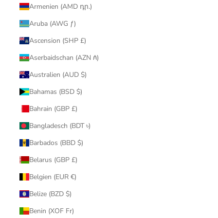
Armenien (AMD դր.)
Aruba (AWG ƒ)
Ascension (SHP £)
Aserbaidschan (AZN ₼)
Australien (AUD $)
Bahamas (BSD $)
Bahrain (GBP £)
Bangladesch (BDT ৳)
Barbados (BBD $)
Belarus (GBP £)
Belgien (EUR €)
Belize (BZD $)
Benin (XOF Fr)