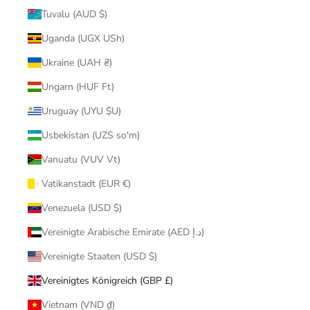
Tuvalu (AUD $)
Uganda (UGX USh)
Ukraine (UAH ₴)
Ungarn (HUF Ft)
Uruguay (UYU $U)
Usbekistan (UZS so'm)
Vanuatu (VUV Vt)
Vatikanstadt (EUR €)
Venezuela (USD $)
Vereinigte Arabische Emirate (AED د.إ)
Vereinigte Staaten (USD $)
Vereinigtes Königreich (GBP £)
Vietnam (VND ₫)