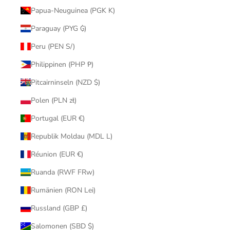
Papua-Neuguinea (PGK K)
Paraguay (PYG ₲)
Peru (PEN S/)
Philippinen (PHP ₱)
Pitcairninseln (NZD $)
Polen (PLN zł)
Portugal (EUR €)
Republik Moldau (MDL L)
Réunion (EUR €)
Ruanda (RWF FRw)
Rumänien (RON Lei)
Russland (GBP £)
Salomonen (SBD $)