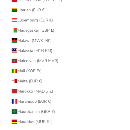
Litauen (EUR €)
Luxemburg (EUR €)
Madagaskar (GBP £)
Malawi (MWK MK)
Malaysia (MYR RM)
Malediven (MVR MVR)
Mali (XOF Fr)
Malta (EUR €)
Marokko (MAD د.م.)
Martinique (EUR €)
Mauretanien (GBP £)
Mauritius (MUR ₨)