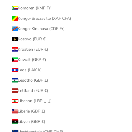
Komoren (KMF Fr)
Kongo-Brazzaville (XAF CFA)
Kongo-Kinshasa (CDF Fr)
Kosovo (EUR €)
Kroatien (EUR €)
Kuwait (GBP £)
Laos (LAK ₭)
Lesotho (GBP £)
Lettland (EUR €)
Libanon (LBP ل.ل)
Liberia (GBP £)
Libyen (GBP £)
Liechtenstein (CHF CHF)