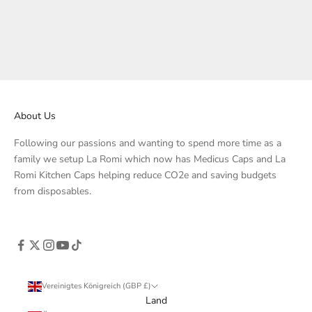
We love this for simple, healthy and portable weaning food for
Emma.
Weiterlesen
About Us
Following our passions and wanting to spend more time as a
family we setup La Romi which now has Medicus Caps and La
Romi Kitchen Caps helping reduce CO2e and saving budgets
from disposables.
Vereinigtes Königreich (GBP £)
Land