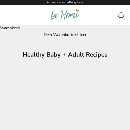
Zum Inhalt springen
Announce something here
La Romi
Warenk
Warenkorb
Dein Warenkorb ist leer
Healthy Baby + Adult Recipes