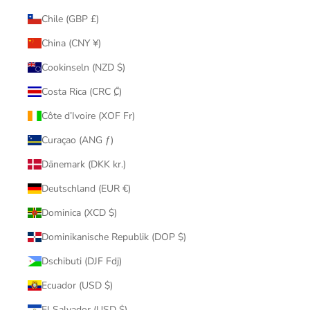
Chile (GBP £)
China (CNY ¥)
Cookinseln (NZD $)
Costa Rica (CRC ₡)
Côte d’Ivoire (XOF Fr)
Curaçao (ANG ƒ)
Dänemark (DKK kr.)
Deutschland (EUR €)
Dominica (XCD $)
Dominikanische Republik (DOP $)
Dschibuti (DJF Fdj)
Ecuador (USD $)
El Salvador (USD $)