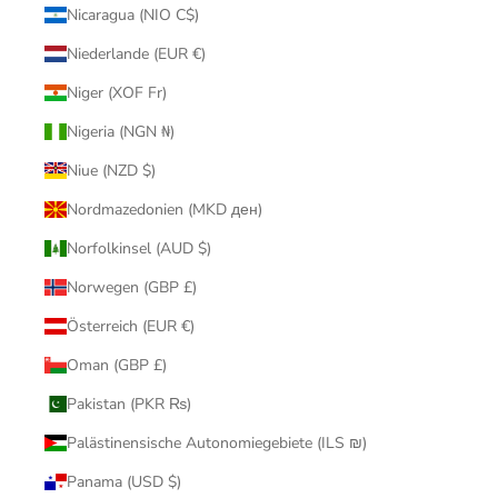
Nicaragua (NIO C$)
Niederlande (EUR €)
Niger (XOF Fr)
Nigeria (NGN ₦)
Niue (NZD $)
Nordmazedonien (MKD ден)
Norfolkinsel (AUD $)
Norwegen (GBP £)
Österreich (EUR €)
Oman (GBP £)
Pakistan (PKR ₨)
Palästinensische Autonomiegebiete (ILS ₪)
Panama (USD $)