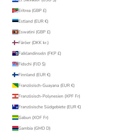
Eritrea (GBP £)
Estland (EUR €)
Eswatini (GBP £)
Färöer (DKK kr.)
Falklandinseln (FKP £)
Fidschi (FJD $)
Finnland (EUR €)
Französisch-Guayana (EUR €)
Französisch-Polynesien (XPF Fr)
Französische Südgebiete (EUR €)
Gabun (XOF Fr)
Gambia (GMD D)