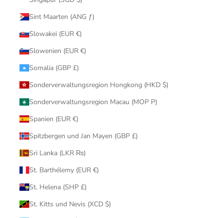
Sint Maarten (ANG ƒ)
Slowakei (EUR €)
Slowenien (EUR €)
Somalia (GBP £)
Sonderverwaltungsregion Hongkong (HKD $)
Sonderverwaltungsregion Macau (MOP P)
Spanien (EUR €)
Spitzbergen und Jan Mayen (GBP £)
Sri Lanka (LKR ₨)
St. Barthélemy (EUR €)
St. Helena (SHP £)
St. Kitts und Nevis (XCD $)