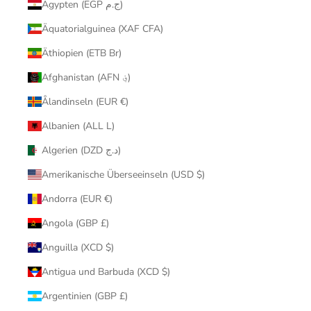
Ägypten (EGP ج.م)
Äquatorialguinea (XAF CFA)
Äthiopien (ETB Br)
Afghanistan (AFN ؋)
Ålandinseln (EUR €)
Albanien (ALL L)
Algerien (DZD د.ج)
Amerikanische Überseeinseln (USD $)
Andorra (EUR €)
Angola (GBP £)
Anguilla (XCD $)
Antigua und Barbuda (XCD $)
Argentinien (GBP £)