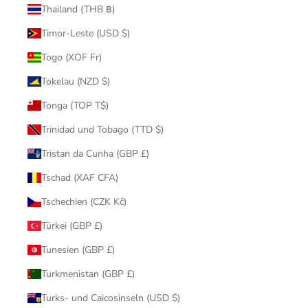
Thailand (THB ฿)
Timor-Leste (USD $)
Togo (XOF Fr)
Tokelau (NZD $)
Tonga (TOP T$)
Trinidad und Tobago (TTD $)
Tristan da Cunha (GBP £)
Tschad (XAF CFA)
Tschechien (CZK Kč)
Türkei (GBP £)
Tunesien (GBP £)
Turkmenistan (GBP £)
Turks- und Caicosinseln (USD $)